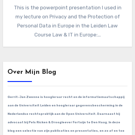
This is the powerpoint presentation I used in
my lecture on Privacy and the Protection of
Personal Data in Europe in the Leiden Law
Course Law & IT in Europe:…
Over Mijn Blog
Gerrit-Jan Zwenne is hoogleraar recht en de informatiemaatschappij
aan de Universiteit Leiden en hoogleraar gegevensbescherming in de
Nederlandse rechtspraktijk aan de Open Universiteit. Daarnaast hij
advocaat bij Pels Ricken & Droogleever Fortuijn te Den Haag. In deze
blog een selectie van zijn publicaties en presentaties, en zo af en toe