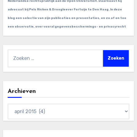
Nederlandse rechtspraktijk aan de Open Universiteit. Daarnaast hij
advocaat bij Pels Ricken & Droogleever Fortuijn te Den Haag. In deze
blog een selectie van zijn publicaties en presentaties, en zo af en toe
een observatie, over vooral gegevensbeschermings- en privacyrecht
Zoeken
naar:
Archieven
Archieven