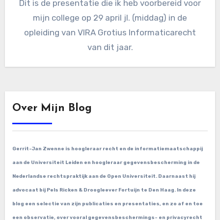
Dit is de presentatie die ik heb voorbereid voor
mijn college op 29 april jl. (middag) in de
opleiding van VIRA Grotius Informaticarecht
van dit jaar.
Over Mijn Blog
Gerrit-Jan Zwenne is hoogleraar recht en de informatiemaatschappij
aan de Universiteit Leiden en hoogleraar gegevensbescherming in de
Nederlandse rechtspraktijk aan de Open Universiteit. Daarnaast hij
advocaat bij Pels Ricken & Droogleever Fortuijn te Den Haag. In deze
blog een selectie van zijn publicaties en presentaties, en zo af en toe
een observatie, over vooral gegevensbeschermings- en privacyrecht