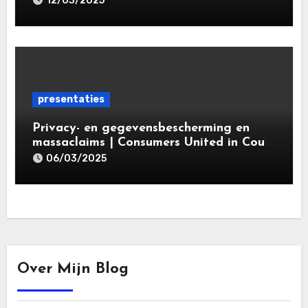
12/03/2025
gegevensbeschermingsrecht 2025 |
Leiden Law Academy 18 maart 2025
presentaties
Privacy- en gegevensbescherming en
massaclaims | Consumers United in Court
(‘CUIC’) | Volkshotel A’dam 6 maart
06/03/2025
2025
Over Mijn Blog