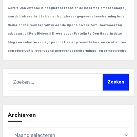
Gerrit-Jan Zwenne is hoogleraar recht en de informatiemaatschappij
aan de Universiteit Leiden en hoogleraar gegevensbescherming in de
Nederlandse rechtspraktijk aan de Open Universiteit. Daarnaast hij
advocaat bij Pels Ricken & Droogleever Fortuijn te Den Haag. In deze
blog een selectie van zijn publicaties en presentaties, en zo af en toe
een observatie, over vooral gegevensbeschermings- en privacyrecht
Zoeken
naar:
Archieven
Archieven