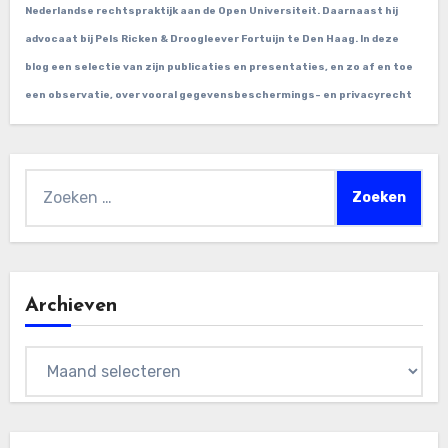
Nederlandse rechtspraktijk aan de Open Universiteit. Daarnaast hij
advocaat bij Pels Ricken & Droogleever Fortuijn te Den Haag. In deze
blog een selectie van zijn publicaties en presentaties, en zo af en toe
een observatie, over vooral gegevensbeschermings- en privacyrecht
Zoeken
naar:
Archieven
Archieven