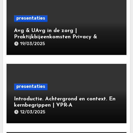
presentaties
Avg & UAvg in de zorg |
Praktijkbijeenkomsten Privacy &
Gegevensbescherming in de Zorg 2025 |
19/03/2025
Leiden Law Academy 19 maart 2025
presentaties
Introductie. Achtergrond en context. En
kernbegrippen | VPR-A
specialisatieopleiding Privacy- en
12/03/2025
gegevensbeschermingsrecht 2025 |
Leiden Law Academy 18 maart 2025