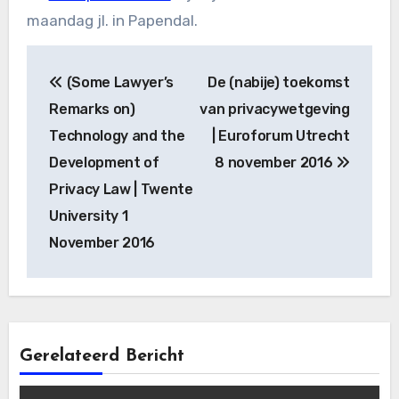
maandag jl. in Papendal.
Bericht
(Some Lawyer’s
De (nabije) toekomst
navigatie
Remarks on)
van privacywetgeving
Technology and the
| Euroforum Utrecht
Development of
8 november 2016
Privacy Law | Twente
University 1
November 2016
Gerelateerd Bericht