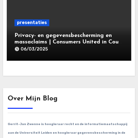
presentaties
Privacy- en gegevensbescherming en
massaclaims | Consumers United in Court
(‘CUIC’) | Volkshotel A’dam 6 maart
06/03/2025
2025
Over Mijn Blog
Gerrit-Jan Zwenne is hoogleraar recht en de informatiemaatschappij
aan de Universiteit Leiden en hoogleraar gegevensbescherming in de