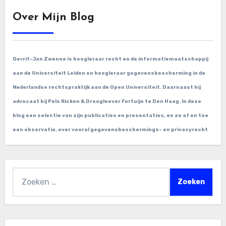
Over Mijn Blog
Gerrit-Jan Zwenne is hoogleraar recht en de informatiemaatschappij
aan de Universiteit Leiden en hoogleraar gegevensbescherming in de
Nederlandse rechtspraktijk aan de Open Universiteit. Daarnaast hij
advocaat bij Pels Ricken & Droogleever Fortuijn te Den Haag. In deze
blog een selectie van zijn publicaties en presentaties, en zo af en toe
een observatie, over vooral gegevensbeschermings- en privacyrecht
Zoeken
naar: