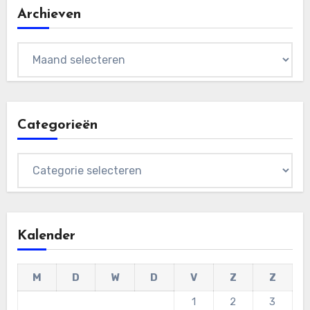
Archieven
Archieven
Categorieën
Categorieën
Kalender
M
D
W
D
V
Z
Z
1
2
3