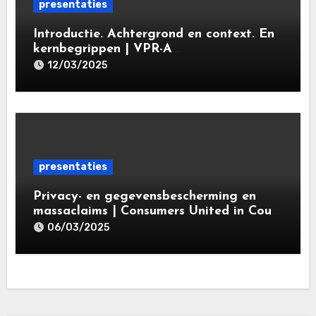
presentaties
Introductie. Achtergrond en context. En
kernbegrippen | VPR-A
specialisatieopleiding Privacy- en
12/03/2025
gegevensbeschermingsrecht 2025 |
Leiden Law Academy 18 maart 2025
presentaties
Privacy- en gegevensbescherming en
massaclaims | Consumers United in Court
(‘CUIC’) | Volkshotel A’dam 6 maart
06/03/2025
2025