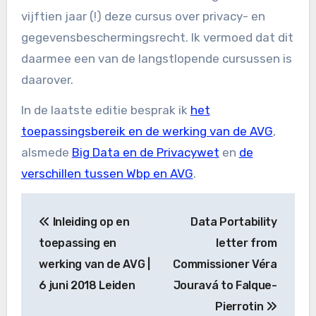
vijftien jaar (!) deze cursus over privacy- en
gegevensbeschermingsrecht. Ik vermoed dat dit
daarmee een van de langstlopende cursussen is
daarover.
In de laatste editie besprak ik
het
toepassingsbereik en de werking van de AVG
,
alsmede
Big Data en de Privacywet
en
de
verschillen tussen Wbp en AVG
.
Bericht
Inleiding op en
Data Portability
navigatie
toepassing en
letter from
werking van de AVG |
Commissioner Véra
6 juni 2018 Leiden
Jouravá to Falque-
Pierrotin