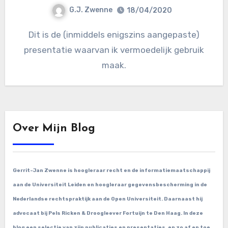
G.J. Zwenne
18/04/2020
Dit is de (inmiddels enigszins aangepaste)
presentatie waarvan ik vermoedelijk gebruik
maak.
Over Mijn Blog
Gerrit-Jan Zwenne is hoogleraar recht en de informatiemaatschappij
aan de Universiteit Leiden en hoogleraar gegevensbescherming in de
Nederlandse rechtspraktijk aan de Open Universiteit. Daarnaast hij
advocaat bij Pels Ricken & Droogleever Fortuijn te Den Haag. In deze
blog een selectie van zijn publicaties en presentaties, en zo af en toe