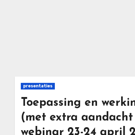
Ga
naar
de
inhoud
presentaties
Toepassing en werk
(met extra aandacht v
webinar 23-24 april 