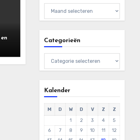
Archieven
 en
Categorieën
ers
) |
Categorieën
aart
Kalender
M
D
W
D
V
Z
Z
1
2
3
4
5
6
7
8
9
10
11
12