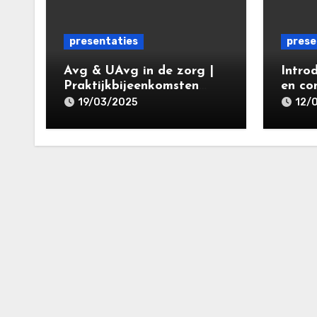
presentaties
prese
Avg & UAvg in de zorg |
Intro
Praktijkbijeenkomsten
en co
Privacy &
kernb
19/03/2025
12/
Gegevensbescherming in
specia
de Zorg 2025 | Leiden
Priva
Law Academy 19 maart
gegev
2025
ht 20
Acade