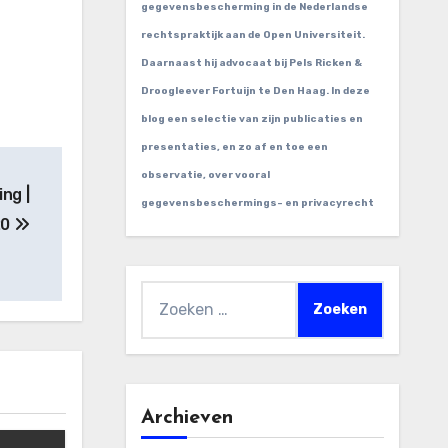
gegevensbescherming in de Nederlandse
rechtspraktijk aan de Open Universiteit.
Daarnaast hij advocaat bij Pels Ricken &
Droogleever Fortuijn te Den Haag. In deze
blog een selectie van zijn publicaties en
presentaties, en zo af en toe een
observatie, over vooral
ng |
gegevensbeschermings- en privacyrecht
20
Zoeken
naar:
Archieven