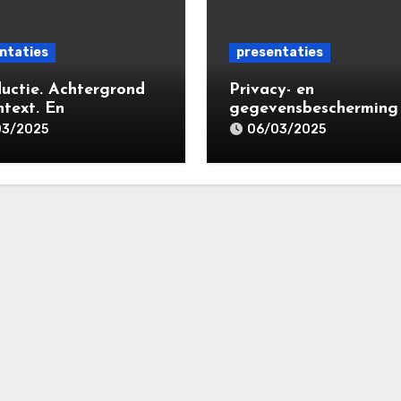
ntaties
presentaties
ductie. Achtergrond
Privacy- en
ntext. En
gegevensbescherming
egrippen | VPR-A
massaclaims | Consum
03/2025
06/03/2025
lisatieopleiding
United in Court (‘CUIC’
cy- en
Volkshotel A’dam 6 m
ensbeschermingsrec
2025
25 | Leiden Law
my 18 maart 2025