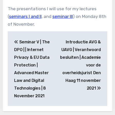
The presentations I will use for my lectures
(
seminars I and II
, and
seminar III
) on Monday 8th
of November.
Bericht
Seminar V | The
Introductie AVG &
navigatie
DPO | | Internet
UAVG | Verantwoord
Privacy & EU Data
besluiten | Academie
Protection |
voor de
Advanced Master
overheidsjurist Den
Law and Digital
Haag 11 november
Technologies | 8
2021
November 2021