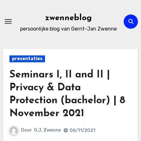
Ga
naar
zwenneblog
de
persoonlijke blog van Gerrit-Jan Zwenne
inhoud
presentaties
Seminars I, II and II |
Privacy & Data
Protection (bachelor) | 8
November 2021
Door
G.J. Zwenne
06/11/2021