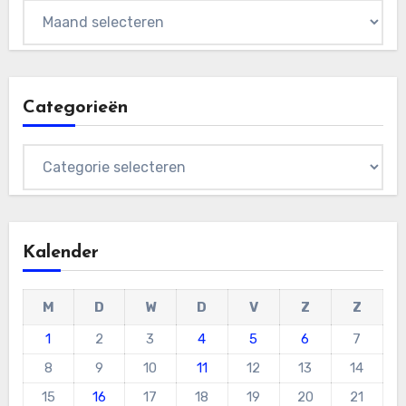
Archieven
Categorieën
Categorieën
Kalender
M
D
W
D
V
Z
Z
1
2
3
4
5
6
7
8
9
10
11
12
13
14
15
16
17
18
19
20
21