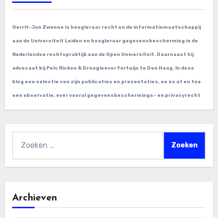
Gerrit-Jan Zwenne is hoogleraar recht en de informatiemaatschappij
aan de Universiteit Leiden en hoogleraar gegevensbescherming in de
Nederlandse rechtspraktijk aan de Open Universiteit. Daarnaast hij
advocaat bij Pels Ricken & Droogleever Fortuijn te Den Haag. In deze
blog een selectie van zijn publicaties en presentaties, en zo af en toe
een observatie, over vooral gegevensbeschermings- en privacyrecht
Zoeken
naar:
Archieven