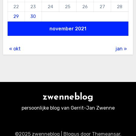
22
23
24
25
26
27
28
29
30
november 2021
« okt
jan »
zwenneblog
persoonlijke blog van Gerrit-Jan Zwenne
©2025 zwenneblog
|
Blogus
door
Themeansar
.