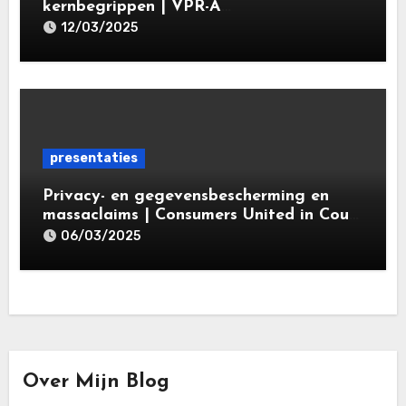
kernbegrippen | VPR-A
specialisatieopleiding Privacy- en
12/03/2025
gegevensbeschermingsrecht 2025 |
Leiden Law Academy 18 maart 2025
presentaties
Privacy- en gegevensbescherming en
massaclaims | Consumers United in Court
(‘CUIC’) | Volkshotel A’dam 6 maart
06/03/2025
2025
Over Mijn Blog