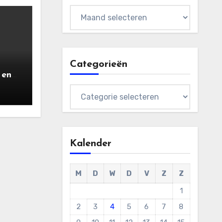
Archieven
Categorieën
 en
ers
Categorieën
) |
aart
Kalender
M
D
W
D
V
Z
Z
1
2
3
4
5
6
7
8