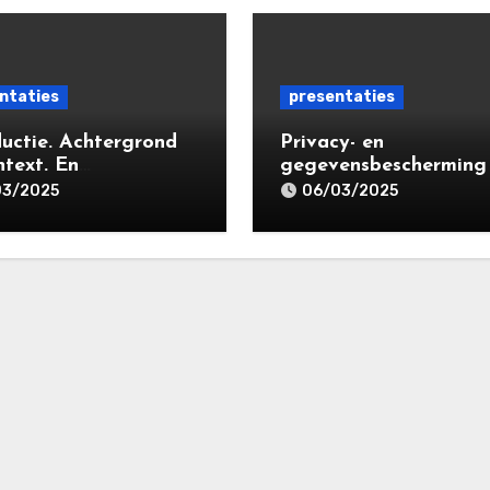
ntaties
presentaties
ductie. Achtergrond
Privacy- en
ntext. En
gegevensbescherming
egrippen | VPR-A
massaclaims | Consum
03/2025
06/03/2025
lisatieopleiding
United in Court (‘CUIC’
cy- en
Volkshotel A’dam 6 m
ensbeschermingsrec
2025
25 | Leiden Law
my 18 maart 2025