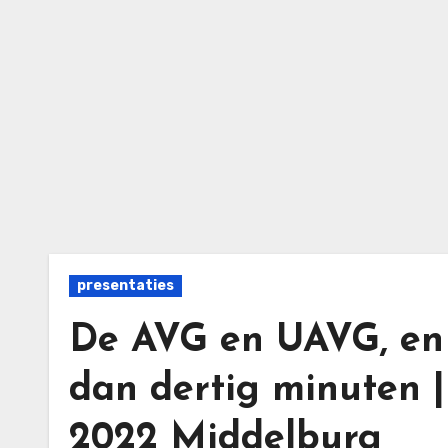
Ga
naar
de
inhoud
presentaties
De AVG en UAVG, en 
dan dertig minuten |
2022 Middelburg