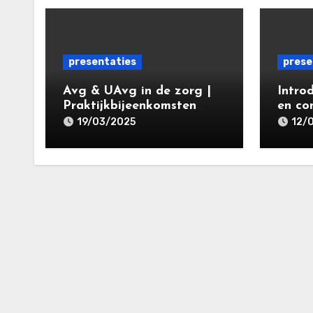
presentaties
prese
Avg & UAvg in de zorg |
Intro
Praktijkbijeenkomsten
en co
Privacy &
kernb
19/03/2025
12/
Gegevensbescherming in
specia
de Zorg 2025 | Leiden
Priva
Law Academy 19 maart
gegev
2025
ht 20
Acade