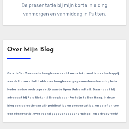
De presentatie bij mijn korte inleiding
vanmorgen en vanmiddag in Putten.
Over Mijn Blog
Gerrit-Jan Zwenne is hoogleraar recht en de informatiemaatschappij
aan de Universiteit Leiden en hoogleraar gegevensbescherming in de
Nederlandse rechtspraktijk aan de Open Universiteit. Daarnaast hij
advocaat bij Pels Ricken & Droogleever Fortuijn te Den Haag. In deze
blog een selectie van zijn publicaties en presentaties, en zo af en toe
een observatie, over vooral gegevensbeschermings- en privacyrecht