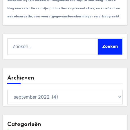
advocaat bij Pels Ricken & Droogleever Fortuijn te Den Haag. In deze
blog een selectie van zijn publicaties en presentaties, en zo af en toe
een observatie, over vooral gegevensbeschermings- en privacyrecht
Zoeken
naar:
Archieven
Archieven
Categorieën