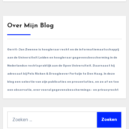
Over Mijn Blog
Gerrit-Jan Zwenne is hoogleraar recht en de informatiemaatschappij
aan de Universiteit Leiden en hoogleraar gegevensbescherming in de
Nederlandse rechtspraktijk aan de Open Universiteit. Daarnaast hij
advocaat bij Pels Ricken & Droogleever Fortuijn te Den Haag. In deze
blog een selectie van zijn publicaties en presentaties, en zo af en toe
een observatie, over vooral gegevensbeschermings- en privacyrecht
Zoeken
naar: