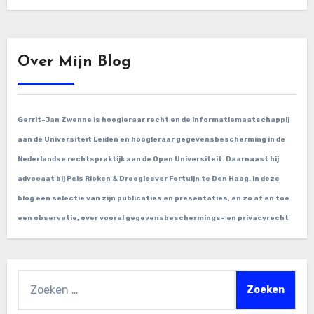
Over Mijn Blog
Gerrit-Jan Zwenne is hoogleraar recht en de informatiemaatschappij
aan de Universiteit Leiden en hoogleraar gegevensbescherming in de
Nederlandse rechtspraktijk aan de Open Universiteit. Daarnaast hij
advocaat bij Pels Ricken & Droogleever Fortuijn te Den Haag. In deze
blog een selectie van zijn publicaties en presentaties, en zo af en toe
een observatie, over vooral gegevensbeschermings- en privacyrecht
Zoeken
naar: