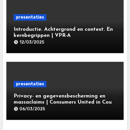
presentaties
Introductie. Achtergrond en context. En
kernbegrippen | VPR-A
specialisatieopleiding Privacy- en
12/03/2025
gegevensbeschermingsrecht 2025 |
Leiden Law Academy 18 maart 2025
presentaties
Privacy- en gegevensbescherming en
massaclaims | Consumers United in Court
(‘CUIC’) | Volkshotel A’dam 6 maart
06/03/2025
2025