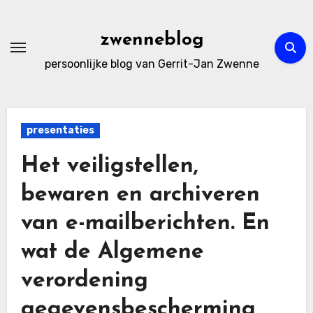
Ga
naar
zwenneblog
de
persoonlijke blog van Gerrit-Jan Zwenne
inhoud
presentaties
Het veiligstellen,
bewaren en archiveren
van e-mailberichten. En
wat de Algemene
verordening
gegevensbescherming