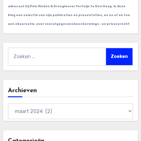
advocaat bij Pels Ricken & Droogleever Fortuijn te Den Haag. In deze
blog een selectie van zijn publicaties en presentaties, en zo af en toe
een observatie, over vooral gegevensbeschermings- en privacyrecht
Zoeken
naar:
Archieven
Archieven
Categorieën