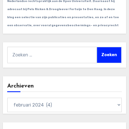
Nederlandse rechtspraktijk aan de Open Universiteit. Daarnaast hij
advocaat bij Pels Ricken & Droogleever Fortuijn te Den Haag. In deze
blog een selectie van zijn publicaties en presentaties, en zo af en toe
een observatie, over vooral gegevensbeschermings- en privacyrecht
Zoeken
naar:
Archieven
Archieven