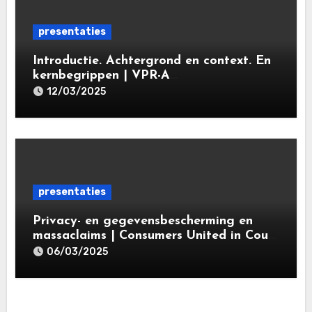
presentaties
Introductie. Achtergrond en context. En
kernbegrippen | VPR-A
specialisatieopleiding Privacy- en
12/03/2025
gegevensbeschermingsrecht 2025 |
Leiden Law Academy 18 maart 2025
presentaties
Privacy- en gegevensbescherming en
massaclaims | Consumers United in Court
(‘CUIC’) | Volkshotel A’dam 6 maart
06/03/2025
2025