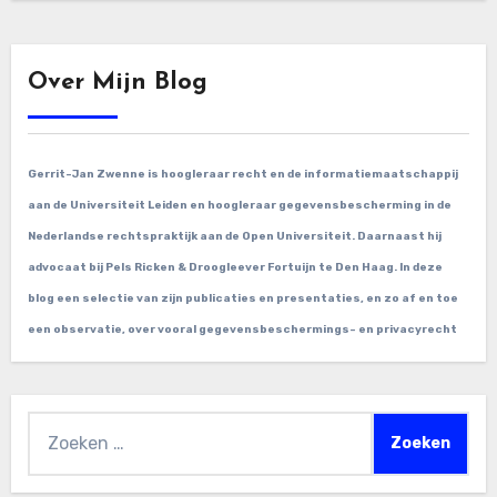
Over Mijn Blog
Gerrit-Jan Zwenne is hoogleraar recht en de informatiemaatschappij
aan de Universiteit Leiden en hoogleraar gegevensbescherming in de
Nederlandse rechtspraktijk aan de Open Universiteit. Daarnaast hij
advocaat bij Pels Ricken & Droogleever Fortuijn te Den Haag. In deze
blog een selectie van zijn publicaties en presentaties, en zo af en toe
een observatie, over vooral gegevensbeschermings- en privacyrecht
Zoeken
naar: