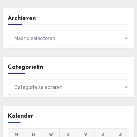
Archieven
Archieven
Categorieën
Categorieën
Kalender
M
D
W
D
V
Z
Z