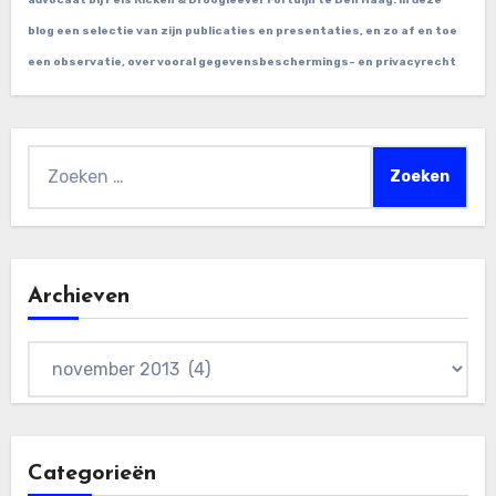
advocaat bij Pels Ricken & Droogleever Fortuijn te Den Haag. In deze
blog een selectie van zijn publicaties en presentaties, en zo af en toe
een observatie, over vooral gegevensbeschermings- en privacyrecht
Zoeken
naar:
Archieven
Archieven
Categorieën