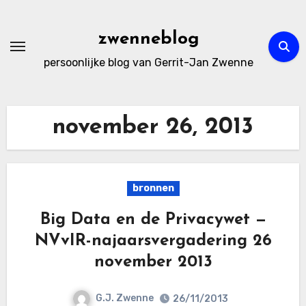
Ga
naar
zwenneblog
de
persoonlijke blog van Gerrit-Jan Zwenne
inhoud
november 26, 2013
bronnen
Big Data en de Privacywet —
NVvIR-najaarsvergadering 26
november 2013
G.J. Zwenne
26/11/2013