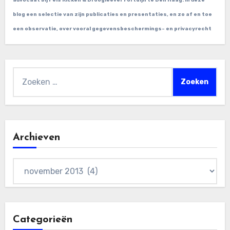
advocaat bij Pels Ricken & Droogleever Fortuijn te Den Haag. In deze
blog een selectie van zijn publicaties en presentaties, en zo af en toe
een observatie, over vooral gegevensbeschermings- en privacyrecht
Zoeken
naar:
Archieven
Archieven
Categorieën