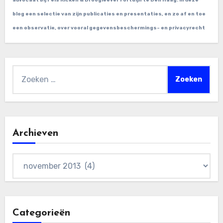
advocaat bij Pels Ricken & Droogleever Fortuijn te Den Haag. In deze
blog een selectie van zijn publicaties en presentaties, en zo af en toe
een observatie, over vooral gegevensbeschermings- en privacyrecht
Zoeken
naar:
Archieven
Archieven
Categorieën