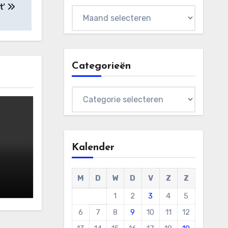
t’
Archieven
Categorieën
Categorieën
Kalender
M
D
W
D
V
Z
Z
1
2
3
4
5
6
7
8
9
10
11
12