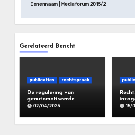
Eenennaam | Mediaforum 2015/2
Gerelateerd Bericht
publicaties
rechtspraak
publi
De regulering van
Recht
geautomatiseerde
inzage
besluitvorming en
Media
02/04/2025
15/
profilering in de Avg: de
(inclu
tussenstand