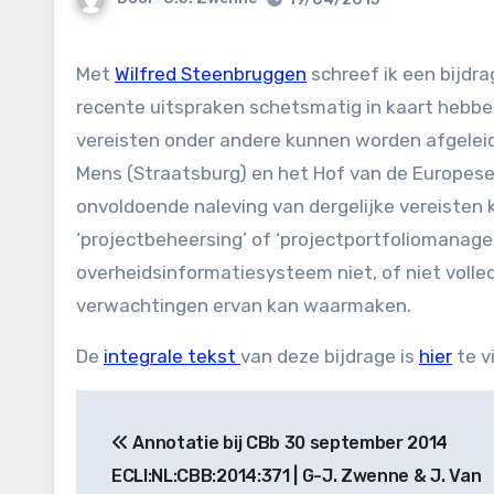
Met
Wilfred Steenbruggen
schreef ik een bijdr
recente uitspraken schetsmatig in kaart hebbe
vereisten onder andere kunnen worden afgeleid
Mens (Straatsburg) en het Hof van de Europese 
onvoldoende naleving van dergelijke vereisten 
‘projectbeheersing’ of ‘projectportfoliomanag
overheidsinformatiesysteem niet, of niet volled
verwachtingen ervan kan waarmaken.
De
integrale tekst
van deze bijdrage is
hier
te v
Bericht
Annotatie bij CBb 30 september 2014
navigatie
ECLI:NL:CBB:2014:371 | G-J. Zwenne & J. Van