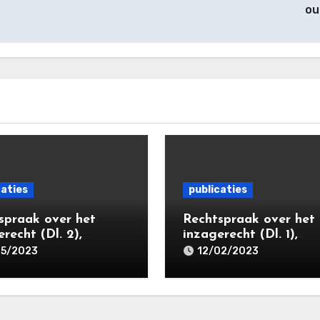
ou
caties
publicaties
spraak over het
Rechtspraak over het
recht (Dl. 2),
inzagerecht (Dl. 1),
forum 2023/2
Mediaforum 2022/6
05/2023
12/02/2023
sief links)