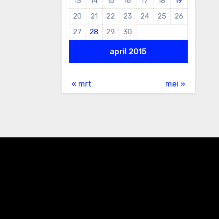
13
14
15
16
17
18
19
20
21
22
23
24
25
26
27
28
29
30
april 2015
« mrt
mei »