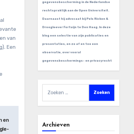
gegevensbescherming in de Nederlandse
rechtspraktijk aan de Open Universiteit.
al
Daarnaast hij advocaat bij Pels Ricken &
Droogleever Fortuijn te Den Haag. In deze
levante
blog een selectie van zijn publicaties en
ten van
presentaties, en zo af en toe een
g). Een
observatie, over vooral
gegevensbeschermings- en privacyrecht
de
Zoeken
naar:
n en
Archieven
gle-