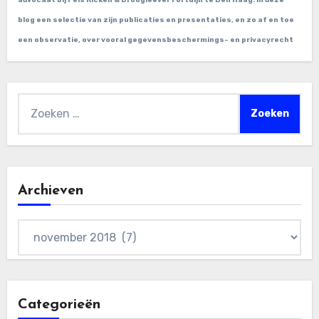
advocaat bij Pels Ricken & Droogleever Fortuijn te Den Haag. In deze
blog een selectie van zijn publicaties en presentaties, en zo af en toe
een observatie, over vooral gegevensbeschermings- en privacyrecht
Zoeken
naar:
Archieven
Archieven
Categorieën