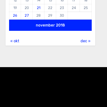
12
13
14
15
16
17
18
19
20
21
22
23
24
25
26
27
28
29
30
november 2018
« okt
dec »