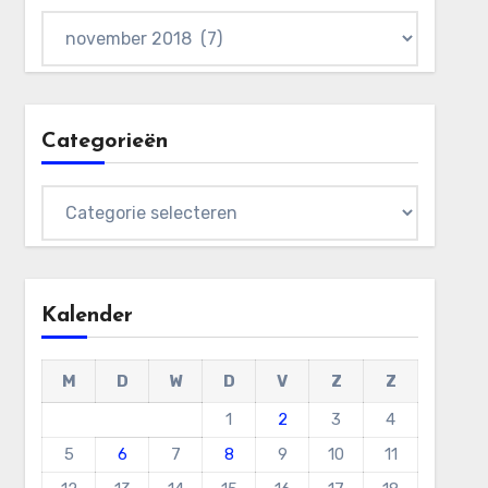
Archieven
Categorieën
Categorieën
Kalender
M
D
W
D
V
Z
Z
1
2
3
4
5
6
7
8
9
10
11