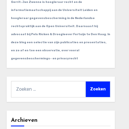
Gerrit-Jan Zwenne is hoogleraar recht en de
informatiemaatschappij aan de Universiteit Leiden en
hoogleraar gegevensbescherming in de Nederlandse
rechtspraktijk aan de Open Universiteit. Daarnaast hij
advocaat bij Pels Ricken & Droogleever Fortuijn te Den Haag. In
deze blog een selectie van zijn publicaties en presentaties,
en zo af en toe een observatie, over vooral
gegevensbeschermings- en privacyrecht
Zoeken
naar:
Archieven