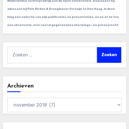
Nederlandse rechtspraktijk aan de Open Universiteit. Daarnaast hij
advocaat bij Pels Ricken & Droogleever Fortuijn te Den Haag. In deze
blog een selectie van zijn publicaties en presentaties, en zo af en toe
een observatie, over vooral gegevensbeschermings- en privacyrecht
Zoeken
naar:
Archieven
Archieven