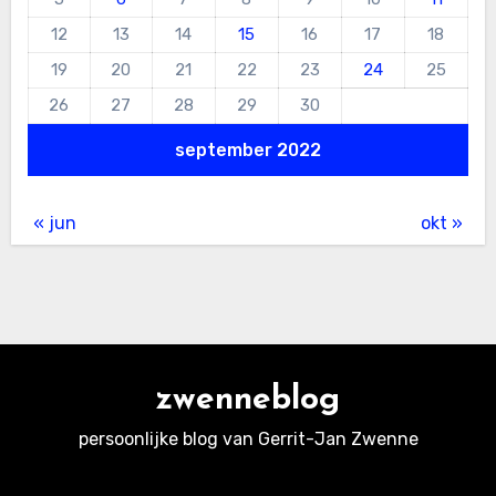
12
13
14
15
16
17
18
19
20
21
22
23
24
25
26
27
28
29
30
september 2022
« jun
okt »
zwenneblog
persoonlijke blog van Gerrit-Jan Zwenne