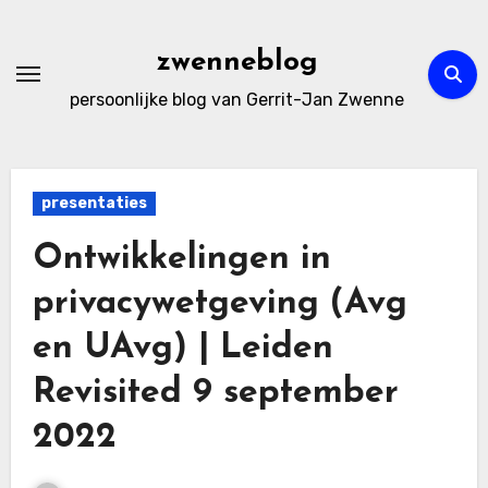
Ga
naar
zwenneblog
de
persoonlijke blog van Gerrit-Jan Zwenne
inhoud
presentaties
Ontwikkelingen in
privacywetgeving (Avg
en UAvg) | Leiden
Revisited 9 september
2022