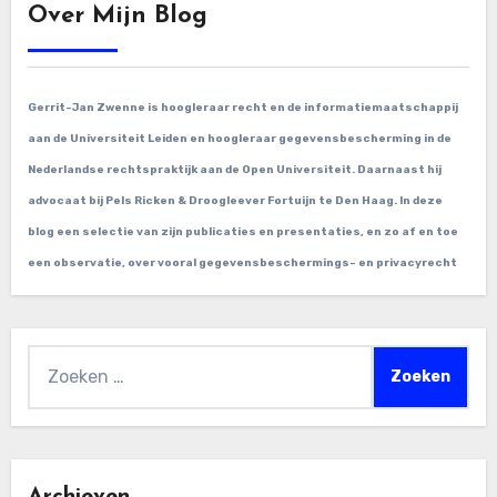
Over Mijn Blog
Gerrit-Jan Zwenne is hoogleraar recht en de informatiemaatschappij
aan de Universiteit Leiden en hoogleraar gegevensbescherming in de
Nederlandse rechtspraktijk aan de Open Universiteit. Daarnaast hij
advocaat bij Pels Ricken & Droogleever Fortuijn te Den Haag. In deze
blog een selectie van zijn publicaties en presentaties, en zo af en toe
een observatie, over vooral gegevensbeschermings- en privacyrecht
Zoeken
naar: