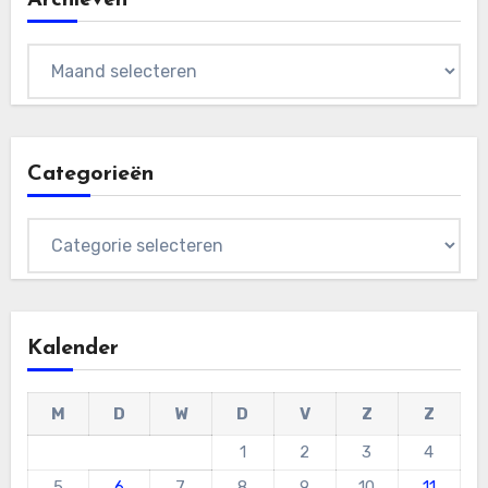
Archieven
Archieven
Categorieën
Categorieën
Kalender
M
D
W
D
V
Z
Z
1
2
3
4
5
6
7
8
9
10
11