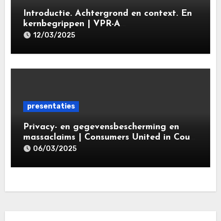
Introductie. Achtergrond en context. En
kernbegrippen | VPR-A
specialisatieopleiding Privacy- en
12/03/2025
gegevensbeschermingsrecht 2025 |
Leiden Law Academy 18 maart 2025
presentaties
Privacy- en gegevensbescherming en
massaclaims | Consumers United in Court
(‘CUIC’) | Volkshotel A’dam 6 maart
06/03/2025
2025