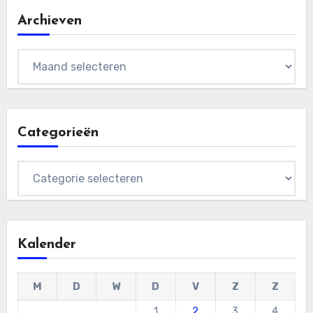
Archieven
Archieven
Categorieën
Categorieën
Kalender
M
D
W
D
V
Z
Z
1
2
3
4