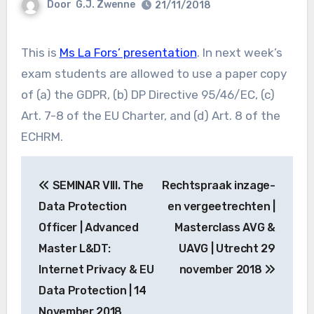
Door
G.J. Zwenne
21/11/2018
This is
Ms La Fors’ presentation
. In next week’s
exam students are allowed to use a paper copy
of (a) the GDPR, (b) DP Directive 95/46/EC, (c)
Art. 7-8 of the EU Charter, and (d) Art. 8 of the
ECHRM.
Bericht
SEMINAR VIII. The
Rechtspraak inzage-
navigatie
Data Protection
en vergeetrechten |
Officer | Advanced
Masterclass AVG &
Master L&DT:
UAVG | Utrecht 29
Internet Privacy & EU
november 2018
Data Protection | 14
November 2018