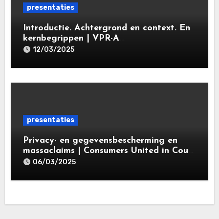
presentaties
Introductie. Achtergrond en context. En
kernbegrippen | VPR-A
specialisatieopleiding Privacy- en
12/03/2025
gegevensbeschermingsrecht 2025 |
Leiden Law Academy 18 maart 2025
presentaties
Privacy- en gegevensbescherming en
massaclaims | Consumers United in Court
(‘CUIC’) | Volkshotel A’dam 6 maart
06/03/2025
2025