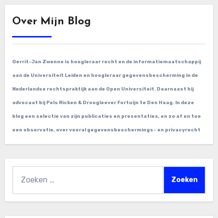
Over Mijn Blog
Gerrit-Jan Zwenne is hoogleraar recht en de informatiemaatschappij
aan de Universiteit Leiden en hoogleraar gegevensbescherming in de
Nederlandse rechtspraktijk aan de Open Universiteit. Daarnaast hij
advocaat bij Pels Ricken & Droogleever Fortuijn te Den Haag. In deze
blog een selectie van zijn publicaties en presentaties, en zo af en toe
een observatie, over vooral gegevensbeschermings- en privacyrecht
Zoeken
naar: