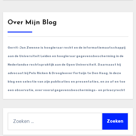
Over Mijn Blog
Gerrit-Jan Zwenne is hoogleraar recht en de informatiemaatschappij
aan de Universiteit Leiden en hoogleraar gegevensbescherming in de
Nederlandse rechtspraktijk aan de Open Universiteit. Daarnaast hij
advocaat bij Pels Ricken & Droogleever Fortuijn te Den Haag. In deze
blog een selectie van zijn publicaties en presentaties, en zo af en toe
een observatie, over vooral gegevensbeschermings- en privacyrecht
Zoeken
naar: