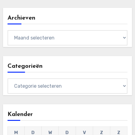
Archieven
Archieven
Categorieën
Categorieën
Kalender
M
D
W
D
V
Z
Z