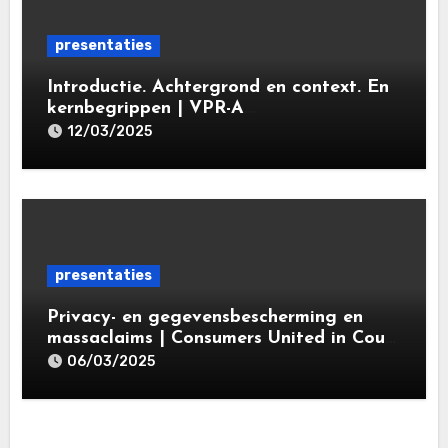
presentaties
Introductie. Achtergrond en context. En
kernbegrippen | VPR-A
specialisatieopleiding Privacy- en
12/03/2025
gegevensbeschermingsrecht 2025 |
Leiden Law Academy 18 maart 2025
presentaties
Privacy- en gegevensbescherming en
massaclaims | Consumers United in Court
(‘CUIC’) | Volkshotel A’dam 6 maart
06/03/2025
2025