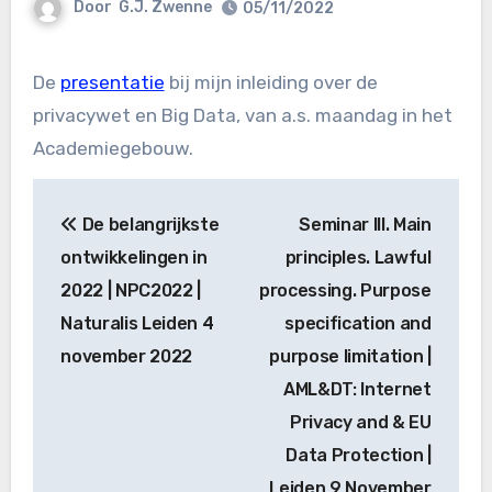
Door
G.J. Zwenne
05/11/2022
De
presentatie
bij mijn inleiding over de
privacywet en Big Data, van a.s. maandag in het
Academiegebouw.
Bericht
De belangrijkste
Seminar III. Main
navigatie
ontwikkelingen in
principles. Lawful
2022 | NPC2022 |
processing. Purpose
Naturalis Leiden 4
specification and
november 2022
purpose limitation |
AML&DT: Internet
Privacy and & EU
Data Protection |
Leiden 9 November